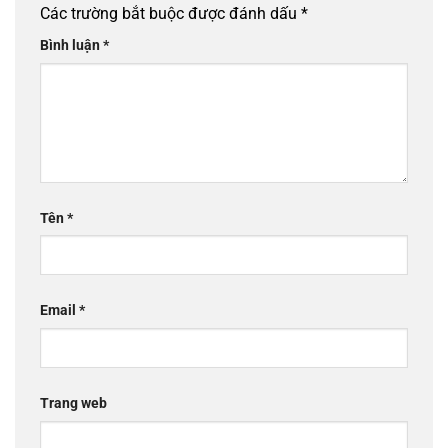
Các trường bắt buộc được đánh dấu
*
Bình luận
*
Tên
*
Email
*
Trang web