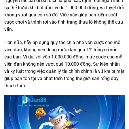
Nguyên tắc bất di bất dịch là phải xác định một ngân sách
cụ thể trước khi bắt đầu, ví dụ 1.000.000 đồng, và tuyệt đối
không vượt quá con số đó. Việc này giúp bạn kiểm soát
cuộc chơi và tránh rơi vào tình trạng thua lỗ không thể cứu
vãn.
Hơn nữa, hãy áp dụng quy tắc chia nhỏ vốn cược cho mỗi
viên đạn, không nên dùng mức đạn quá 1% tổng số vốn
của bạn. Ví dụ, với vốn 1.000.000 đồng, mức cược cho mỗi
viên đạn không nên vượt quá 10.000 đồng. Sự kiên nhẫn
và kỷ luật trong việc quản lý tài chính chính là vũ khí bí mật
giúp bạn tồn tại và phát triển trong thế giới săn rống đầy
thách thức.