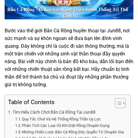
Bước vào thế giới Bắn Cá Rồng huyền thoại tại Jun88, nơi
sức mạnh và sự khôn ngoan sẽ đưa bạn lên đỉnh vinh
quang. Đây không chỉ là cuộc đi săn thông thường, mà là
một trận chiến với những sinh vật thần thoại đầy quyến
năng. Bài viết này chính là bản đồ kho báu, dẫn lối bạn đến
với những chiến thuật săn rồng bất bại. Hãy chuẩn bị tinh
thần để trở thành bá chủ và đoạt lấy những phần thưởng
giá trị không tưởng.
Table of Contents
Tìm Hiểu Cách Chơi Bắn Cá Rồng Tại Jun88
Quy Tắc Chơi Và Hệ Thống Rồng Thần Uy Lực
Phân Tích Các Loại Vũ Khí Diệt Rồng Chuyên Dụng
Những Chiến Lược Bắn Cá Rồng Độc Quyền Từ Chuyên Gia