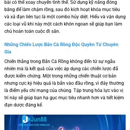
bài có thể xoay chuyển tình thế. Sử dụng kỹ năng đóng
băng để làm chậm rồng, sau đó kích hoạt khóa mục tiêu
và xả đạn liên tục là một combo hủy diệt. Hiểu và vận dụng
các loại vũ khí này một cách khôn ngoan sẽ giúp bạn làm
chủ hoàn toàn cuộc đi săn.
Những Chiến Lược Bắn Cá Rồng Độc Quyền Từ Chuyên
Gia
Chiến thắng trong Bắn Cá Rồng không đến từ sự ngẫu
nhiên mà là kết quả của việc áp dụng các chiến lược đã
được kiểm chứng. Một trong những chiến thuật cơ bản
nhưng cực kỳ hiệu quả là bắn vào đầu rồng, vì đây thường
là điểm yếu chí mạng của chúng. Tập trung hỏa lực vào vị
trí này sẽ giúp bạn hạ gục mục tiêu nhanh hơn và tiết kiệm
đạn dược đáng kể.