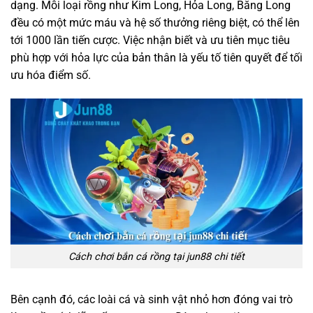
dạng. Mỗi loại rồng như Kim Long, Hỏa Long, Băng Long
đều có một mức máu và hệ số thưởng riêng biệt, có thể lên
tới 1000 lần tiến cược. Việc nhận biết và ưu tiên mục tiêu
phù hợp với hỏa lực của bản thân là yếu tố tiên quyết để tối
ưu hóa điểm số.
Cách chơi bắn cá rồng tại jun88 chi tiết
Bên cạnh đó, các loài cá và sinh vật nhỏ hơn đóng vai trò