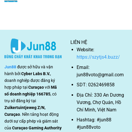
LIÊN HỆ
Website:
https://szytjs4.buzz/
Email:
Jun88
được sở hữu và vận
hành bởi
Cyber Labs B.V.
,
jun88voto@gmail.com
doanh nghiệp được đăng ký
SDT: 0262469858
hợp pháp tại
Curaçao
với
Mã
số doanh nghiệp 166785
, có
Địa Chỉ: 330 An Dương
trụ sở đăng ký tại
Vương, Chợ Quán, Hồ
Zuikertuintjeweg Z/N,
Chí Minh, Việt Nam
Curaçao
. Nền tảng hoạt động
Hashtag: #jun88
dưới sự cấp phép và giám sát
#jun88voto
của
Curaçao Gaming Authority