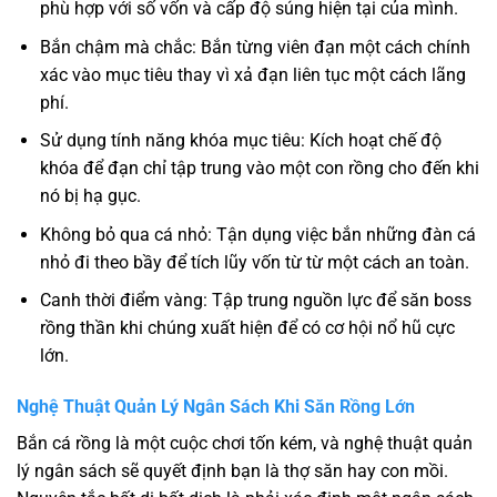
phù hợp với số vốn và cấp độ súng hiện tại của mình.
Bắn chậm mà chắc: Bắn từng viên đạn một cách chính
xác vào mục tiêu thay vì xả đạn liên tục một cách lãng
phí.
Sử dụng tính năng khóa mục tiêu: Kích hoạt chế độ
khóa để đạn chỉ tập trung vào một con rồng cho đến khi
nó bị hạ gục.
Không bỏ qua cá nhỏ: Tận dụng việc bắn những đàn cá
nhỏ đi theo bầy để tích lũy vốn từ từ một cách an toàn.
Canh thời điểm vàng: Tập trung nguồn lực để săn boss
rồng thần khi chúng xuất hiện để có cơ hội nổ hũ cực
lớn.
Nghệ Thuật Quản Lý Ngân Sách Khi Săn Rồng Lớn
Bắn cá rồng là một cuộc chơi tốn kém, và nghệ thuật quản
lý ngân sách sẽ quyết định bạn là thợ săn hay con mồi.