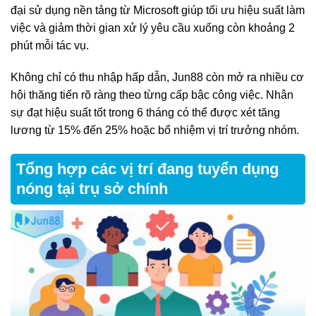
đại sử dụng nền tảng từ Microsoft giúp tối ưu hiệu suất làm
việc và giảm thời gian xử lý yêu cầu xuống còn khoảng 2
phút mỗi tác vụ.
Không chỉ có thu nhập hấp dẫn, Jun88 còn mở ra nhiều cơ
hội thăng tiến rõ ràng theo từng cấp bậc công việc. Nhân
sự đạt hiệu suất tốt trong 6 tháng có thể được xét tăng
lương từ 15% đến 25% hoặc bổ nhiệm vị trí trưởng nhóm.
Tổng hợp các vị trí đang tuyển dụng
nóng tại trụ sở chính