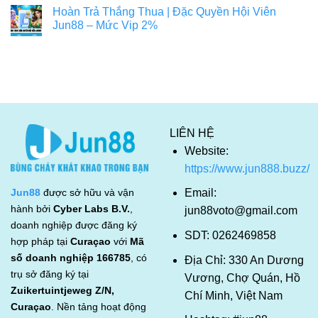
Hoàn Trả Thắng Thua | Đặc Quyền Hội Viên
Jun88 – Mức Vip 2%
LIÊN HỆ
Website:
https://www.jun888.buzz/
Jun88
được sở hữu và vận
Email:
hành bởi
Cyber Labs B.V.
,
jun88voto@gmail.com
doanh nghiệp được đăng ký
SDT: 0262469858
hợp pháp tại
Curaçao
với
Mã
số doanh nghiệp 166785
, có
Địa Chỉ: 330 An Dương
trụ sở đăng ký tại
Vương, Chợ Quán, Hồ
Zuikertuintjeweg Z/N,
Chí Minh, Việt Nam
Curaçao
. Nền tảng hoạt động