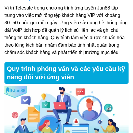
Vị trí Telesale trong chương trình ứng tuyển Jun88 tập
trung vào việc mở rộng tệp khách hàng VIP với khoảng
30–50 cuộc gọi mỗi ngày. Ứng viên sử dụng hệ thống tổng
đài VoIP tích hợp để quản lý lịch sử liên lạc và ghi chú
thông tin khách hàng. Quy trình làm việc được chuẩn hóa
theo từng kịch bản nhằm đảm bảo tính nhất quán trong
chăm sóc khách hàng và phát triển thị trường mục tiêu.
Quy trình phỏng vấn và các yêu cầu kỹ
năng đối với ứng viên