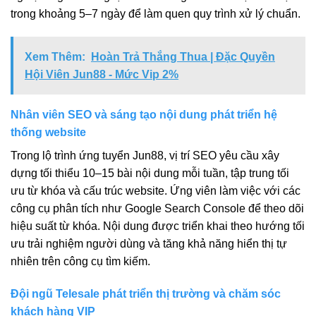
trong khoảng 5–7 ngày để làm quen quy trình xử lý chuẩn.
Xem Thêm:
Hoàn Trả Thắng Thua | Đặc Quyền
Hội Viên Jun88 - Mức Vip 2%
Nhân viên SEO và sáng tạo nội dung phát triển hệ
thống website
Trong lộ trình ứng tuyển Jun88, vị trí SEO yêu cầu xây
dựng tối thiểu 10–15 bài nội dung mỗi tuần, tập trung tối
ưu từ khóa và cấu trúc website. Ứng viên làm việc với các
công cụ phân tích như Google Search Console để theo dõi
hiệu suất từ khóa. Nội dung được triển khai theo hướng tối
ưu trải nghiệm người dùng và tăng khả năng hiển thị tự
nhiên trên công cụ tìm kiếm.
Đội ngũ Telesale phát triển thị trường và chăm sóc
khách hàng VIP