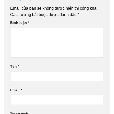
Email của bạn sẽ không được hiển thị công khai.
Các trường bắt buộc được đánh dấu
*
Bình luận
*
Tên
*
Email
*
Trang web