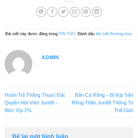
Bài viết này được đăng trong
TIN TỨC
. Đánh dấu
liên kết thường trực
.
ADMIN
Hoàn Trả Thắng Thua | Đặc
Bắn Cá Rồng – Bí Kíp Săn
Quyền Hội Viên Jun88 –
Rồng Thần Jun88 Thống Trị
Mức Vip 2%
Thế Giới
Để lại một bình luận